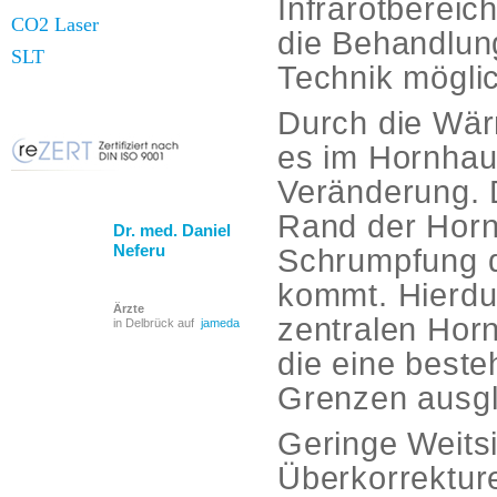
Infrarotbereich
CO2 Laser
die Behandlung
SLT
Technik mögli
Durch die Wär
es im Hornhau
Veränderung. 
Rand der Horn
Dr. med. Daniel
Neferu
Schrumpfung d
kommt. Hierdu
Ärzte
zentralen Hor
in Delbrück auf
jameda
die eine beste
Grenzen ausgl
Geringe Weitsi
Überkorrektur