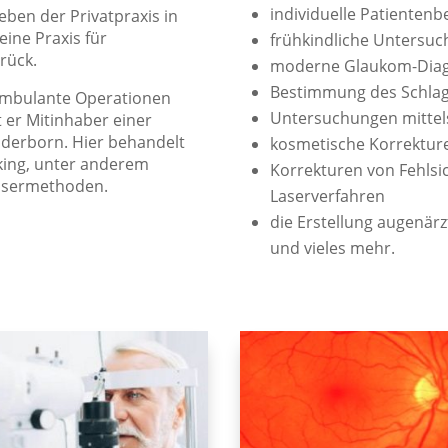
individuelle Patienten
ben der Privatpraxis in
eine Praxis für
frühkindliche Untersu
rück.
moderne Glaukom-Diag
Bestimmung des Schlaga
ambulante Operationen
Untersuchungen mittel
 er Mitinhaber einer
aderborn. Hier behandelt
kosmetische Korrektur
nking, unter anderem
Korrekturen von Fehlsi
Lasermethoden.
Laserverfahren
die Erstellung augenärz
und vieles mehr.