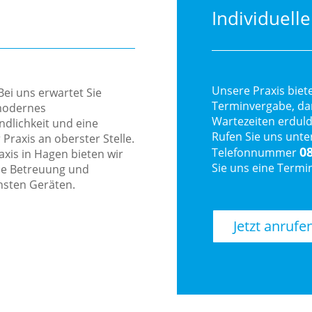
Individuell
Unsere Praxis biete
Bei uns erwartet Sie
Terminvergabe, dam
modernes
Wartezeiten erdul
ndlichkeit und eine
Rufen Sie uns unte
Praxis an oberster Stelle.
0
Telefonnummer
axis in Hagen bieten wir
Sie uns eine Termi
lle Betreuung und
nsten Geräten.
Jetzt anrufe