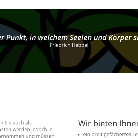
er Punkt, in welchem Seelen und Körper s
Friedrich Hebbel
Wir bieten Ihne
n Sie auch als
osten werden jedoch in
ein breit gefächertes 
übernommen und müssen