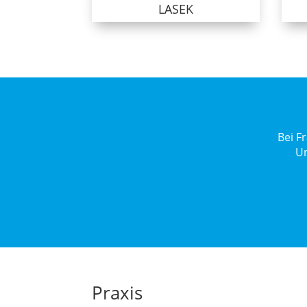
LASEK
Bei F
Un
Praxis