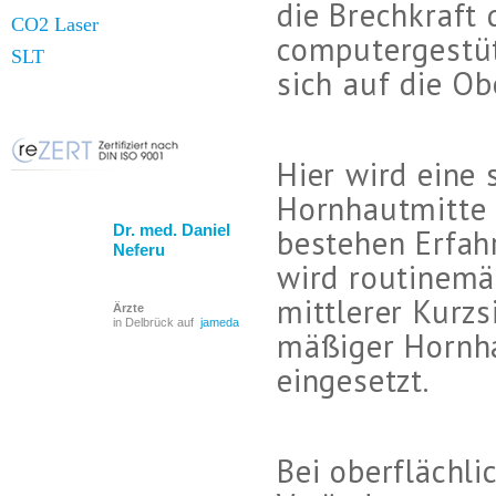
die Brechkraft
CO2 Laser
computergestüt
SLT
sich auf die Ob
Hier wird eine
Hornhautmitte 
Dr. med. Daniel
bestehen Erfah
Neferu
wird routinemäß
mittlerer Kurzsi
Ärzte
in Delbrück auf
jameda
mäßiger Hornha
eingesetzt.
Bei oberflächl