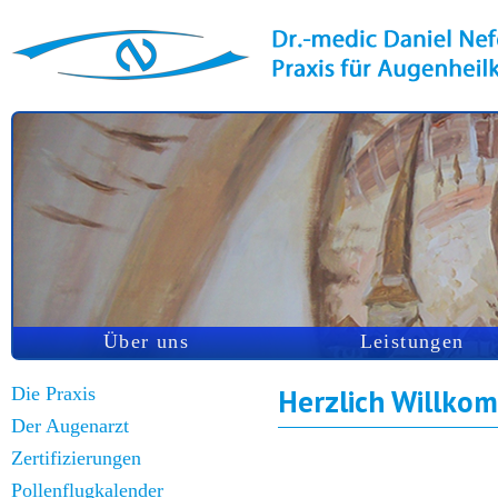
Über uns
Leistungen
Die Praxis
Herzlich Willko
Der Augenarzt
Zertifizierungen
Pollenflugkalender